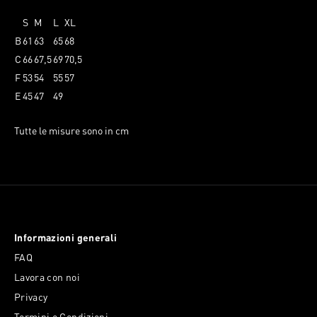
S
M
L
XL
B
61
63
65
68
C
66
67,5
69
70,5
F
53
54
55
57
E
45
47
49
Tutte le misure sono in cm
Informazioni generali
FAQ
Lavora con noi
Privacy
Termini e Condizioni